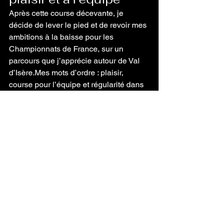
Après cette course décevante, je 
décide de lever le pied et de revoir mes 
ambitions à la baisse pour les 
Championnats de France, sur un 
parcours que j’apprécie autour de Val 
d’Isère.Mes mots d’ordre : plaisir, 
course pour l’équipe et régularité dans 
l’effort. Peu importe le classement final, 
je veux simplement être fier de mon 
engagement et de mes progrès en 
montagne.
📅 Rendez-vous le 
13 juillet 2025
 pour 
les Championnats de France de Trail 
court !