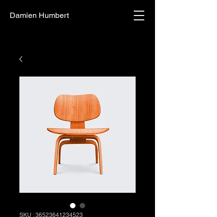
Damien Humbert
SKU : 36523641234523