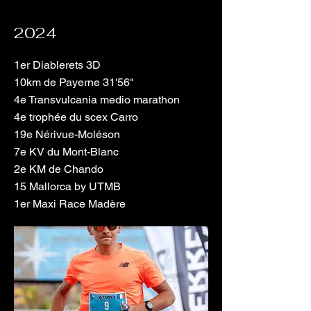
2024
1er Diablerets 3D
10km de Payerne 31'56"
4e Transvulcania medio marathon
4e trophée du scex Carro
19e Nérivue-Moléson
7e KV du Mont-Blanc
2e KM de Chando
15 Mallorca by UTMB
1er Maxi Race Madère