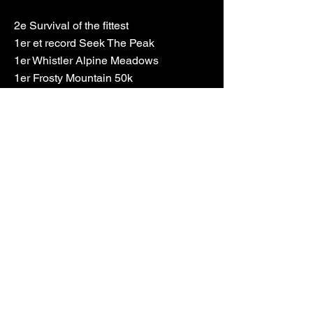
2e Survival of the fittest
1er et record Seek The Peak
1er Whistler Alpine Meadows
1er Frosty Mountain 50k
4e Championnats canadiens de
course en montagne