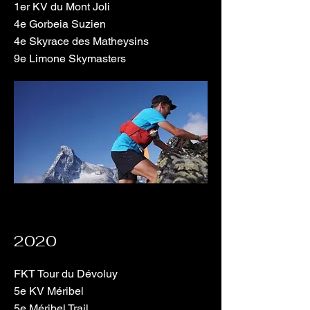
1er KV du Mont Joli
4e Gorbeia Suzien
4e Skyrace des Matheysins
9e Limone Skymasters
2020
FKT Tour du Dévoluy
5e KV Méribel
5e Méribel Trail